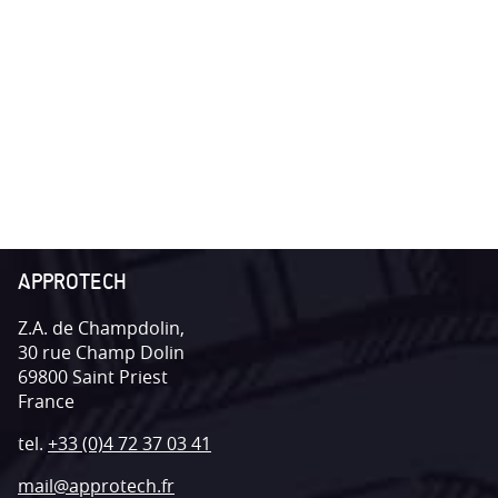
APPROTECH
Z.A. de Champdolin,
30 rue Champ Dolin
69800
Saint Priest
France
tel.
+33 (0)4 72 37 03 41
mail@approtech.fr