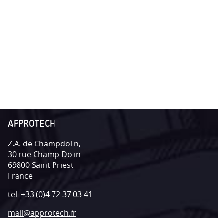
APPROTECH
Z.A. de Champdolin,
30 rue Champ Dolin
69800
Saint Priest
France
tel.
+33 (0)4 72 37 03 41
mail@approtech.fr