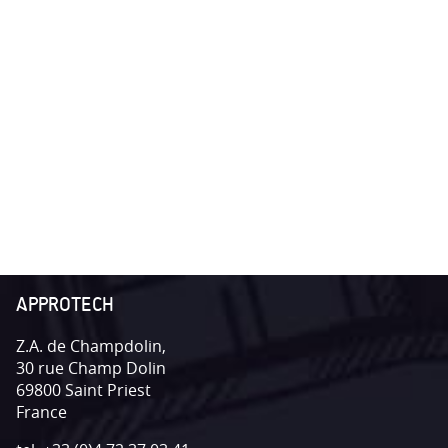
APPROTECH
Z.A. de Champdolin,
30 rue Champ Dolin
69800
Saint Priest
France