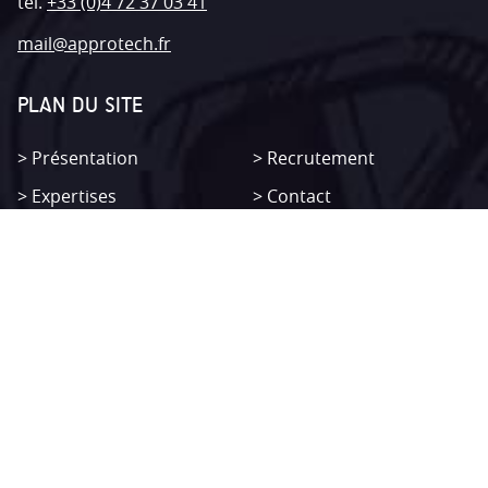
tel.
+33 (0)4 72 37 03 41
mail@approtech.fr
PLAN DU SITE
Présentation
Recrutement
Expertises
Contact
Produits
C.G.V
Non classifié(e)
Mentions légales
SITEMAP
Présentation
Recrutement
Expertises
Contact
Produits
C.G.V