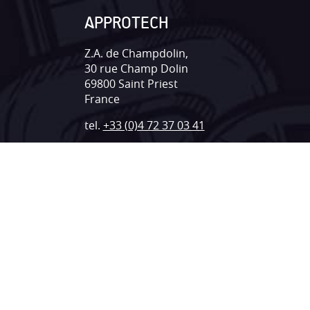
APPROTECH
Z.A. de Champdolin,
30 rue Champ Dolin
69800
Saint Priest
France
tel.
+33 (0)4 72 37 03 41
mail@approtech.fr