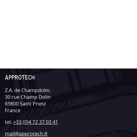
APPROTECH
Z.A. de Champdolin,
30 rue Champ Dolin
69800
Saint Priest
France
tel.
+33 (0)4 72 37 03 41
mail@approtech.fr